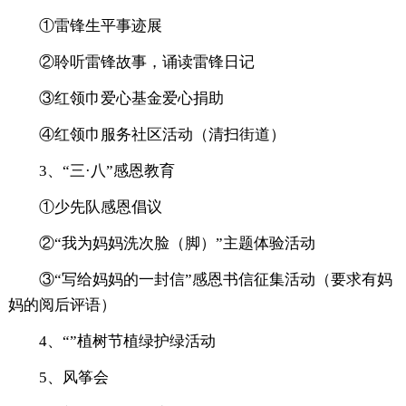
①雷锋生平事迹展
②聆听雷锋故事，诵读雷锋日记
③红领巾爱心基金爱心捐助
④红领巾服务社区活动（清扫街道）
3、“三·八”感恩教育
①少先队感恩倡议
②“我为妈妈洗次脸（脚）”主题体验活动
③“写给妈妈的一封信”感恩书信征集活动（要求有妈
妈的阅后评语）
4、“”植树节植绿护绿活动
5、风筝会