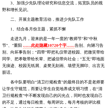
3、加强少先队理论研究和信息交流，拓宽队员的视
野和增长见识。
二、开展主题教育活动，推进少先队工作
1、结合各月份主题，紧抓不懈
走进九月，迎来的是一年一度的"教师节"和"中秋
节"、"重阳
……此处隐藏10720个字……
告别、向陋习告
别、向坏事告别；“四带”即把礼仪带进校园、把微笑带给
同学、把孝敬带给长辈、把诚信带向社会；“五无”即地面
无痰迹、校园无纸屑、桌凳无刻画、墙壁无脚印、出言无
脏话。
各中队要明白“清卫行规检查”的最终目的不是老师要
让学生守规范，而要让学生自觉地养成文明习惯，在“清
卫行规检查”中不断发现自己的闪光点，同时也发现自己
的不足，通过每日检查、每周评比，每月考核的评比模