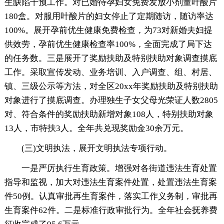
生缺陷干预工作。对已婚待孕妇女免费发放小剂量叶酸片
180盒。对服用叶酸片的妇女停止了定期随访，随访率达
100%。展开孕前优生健康免费检查，为73对新婚夫妇提
供效劳，孕前优生健康检查率100%，全面完成了局下达
的任务数。三是展开了奖励扶助及特别扶助对象调查摸底
工作。采取宣传发动、业务培训、入户调查、组、村居、
镇、三级公示等方法，对全区20xx年奖励扶助及特别扶助
对象进行了摸底调查。办理独生子女父母光荣证人数2805
对、符合条件的奖励扶助新增对象108人，特别扶助对象
13人，市特扶3人。全年共兑现奖励金30余万元。
(三)文明执法，展开文明执法专项行动。
一是严厉执行生育政策。增强对各街道违法生育处置
指导和监视，加大对违法生育案件处置，处置违法生育案
件50例。认真审批再生育案件，落实工作义务制，审批再
生育案件62件。二是标准行政审批行为。全年社会抚养费