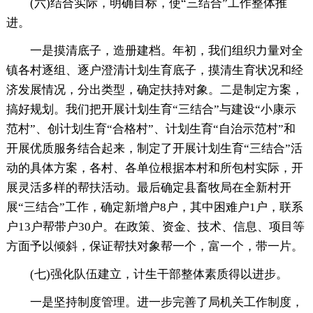
(六)结合实际，明确目标，使“三结合”工作整体推
进。
一是摸清底子，造册建档。年初，我们组织力量对全
镇各村逐组、逐户澄清计划生育底子，摸清生育状况和经
济发展情况，分出类型，确定扶持对象。二是制定方案，
搞好规划。我们把开展计划生育“三结合”与建设“小康示
范村”、创计划生育“合格村”、计划生育“自治示范村”和
开展优质服务结合起来，制定了开展计划生育“三结合”活
动的具体方案，各村、各单位根据本村和所包村实际，开
展灵活多样的帮扶活动。最后确定县畜牧局在全新村开
展“三结合”工作，确定新增户8户，其中困难户1户，联系
户13户帮带户30户。在政策、资金、技术、信息、项目等
方面予以倾斜，保证帮扶对象帮一个，富一个，带一片。
(七)强化队伍建立，计生干部整体素质得以进步。
一是坚持制度管理。进一步完善了局机关工作制度，