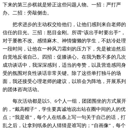
下来的第三步棋就是矫正这些问题人物。一招：严打严
办。二招：旁敲侧击。
把求进步的主动权交给他们，让他们感到来自老师的
信任的目光。三招：怒目金刚。所谓“该出手时要出手”，
对于屡教不改、感情麻木、神情慵懒的学生，不妨冷处理
一段时间，让他在一种风刀霜剑的压力下，先是被迫然后
自觉地反省自己。四招：促膝谈心。在我为数不多的几次
成功谈话中，我深深感到，适当的夸赞，以及营造感同身
受的氛围对良性谈话非常关键。除了这些单打独斗的场
面，我还接受心理老师的建议，以班会为阵地，开展系列
的团体咨询活动。
每次活动都是以5、6个人一组，团团围坐的方式展开
的，“戴高帽子”，学生要真诚地说出站在圈中间的人的优
点；“我是谁”，每个人在纸条上写一句关于自己的话，打
乱之后，让拿到纸条的人猜猜是谁写的；“自画像”，每个