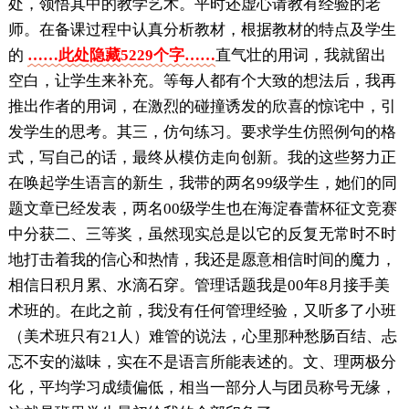
处，领悟其中的教学艺术。平时还虚心请教有经验的老
师。在备课过程中认真分析教材，根据教材的特点及学生
的
……此处隐藏5229个字……
直气壮的用词，我就留出
空白，让学生来补充。等每人都有个大致的想法后，我再
推出作者的用词，在激烈的碰撞诱发的欣喜的惊诧中，引
发学生的思考。其三，仿句练习。要求学生仿照例句的格
式，写自己的话，最终从模仿走向创新。我的这些努力正
在唤起学生语言的新生，我带的两名99级学生，她们的同
题文章已经发表，两名00级学生也在海淀春蕾杯征文竞赛
中分获二、三等奖，虽然现实总是以它的反复无常时不时
地打击着我的信心和热情，我还是愿意相信时间的魔力，
相信日积月累、水滴石穿。管理话题我是00年8月接手美
术班的。在此之前，我没有任何管理经验，又听多了小班
（美术班只有21人）难管的说法，心里那种愁肠百结、忐
忑不安的滋味，实在不是语言所能表述的。文、理两极分
化，平均学习成绩偏低，相当一部分人与团员称号无缘，