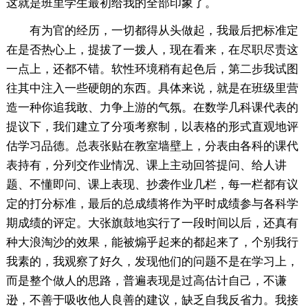
这就是班里学生最初给我的全部印象了。
有为官的经历，一切都得从头做起，我最后把标准定
在是否热心上，提拔了一拨人，现在看来，在尽职尽责这
一点上，还都不错。软性环境稍有起色后，第二步我试图
往其中注入一些硬朗的东西。具体来说，就是在班级里营
造一种你追我敢、力争上游的气氛。在数学几科课代表的
提议下，我们建立了分项考察制，以表格的形式直观地评
估学习品德。总表张贴在教室墙壁上，分表由各科的课代
表持有，分列交作业情况、课上主动回答提问、给人讲
题、不懂即问、课上表现、抄袭作业几栏，每一栏都有议
定的打分标准，最后的总成绩将作为平时成绩参与各科学
期成绩的评定。大张旗鼓地实行了一段时间以后，还真有
种大浪淘沙的效果，能被煽乎起来的都起来了，个别我行
我素的，我观察了好久，发现他们的问题不是在学习上，
而是整个做人的思路，普遍表现是过高估计自己，不谦
逊，不善于吸收他人良善的建议，缺乏自我反省力。我接