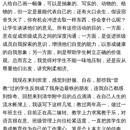
人给自己画一幅像，可以是抽象的、写实的、动物的、植
物的，但一定是最能代表自己的；还有火口余生，假设宿
舍失火了，你有机会冲进去取一样东西，你会拿什么呢？
让学生谈谈他们的意见。所有这些活动的目的，一方面，
意在促成班级成员之间的深度沟通；一方面，是促进班级
成员自我探索的意识，增强他们自觉的能力，以形成健康
的自我形象；另一方面，则是帮助学生树立正确的价值
观。总而言之，我觉得对学生不能一味地压制，还是应从
尊重他们出发，讲究刚柔相济。
我现在来到班里，感觉到舒服、自在，那些我“管
教”过的学生反倒成了我身边最铁的朋友，连我自己都感
到惊奇。回想来到清华附中后的点点滴滴，在自己人生的
流水帐簿上，我该写下这样几笔：教过两年高一，做过一
年班主任，目前正在高二辗转。教学上力求寓教于乐，对
语言很在意。班级管理上向往松紧适度，一直把抓学生的
养成教育作为自己的工作重心，算是个人本主义的信奉