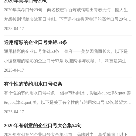
2020年高考口号29句
2020年高考口号29句 向名校进军百炼成钢唱出青春无悔，圆人生
梦想披荆斩棘决战百日冲刺。下面是小编搜索整理的高考口号29句,
欢迎大家借鉴与参考，希望对大家有所帮助。1、洒...
2025-04-17
通用精彩的企业口号集锦53条
通用精彩的企业口号集锦53条 皇府——美梦因我而长久。以下是
小编整理的精彩的企业口号53条,欢迎阅读与收藏。1、科技是第生命
产力，人才是第一资源。2、信用是企业的财富，...
2025-04-17
有个性的节约用水口号42条
有个性的节约用水口号42条 倡导节约用水，彰显&quot;津&quot;善
&quot;津&quot;美。以下是关于有个性的节约用水口号42条,希望大家
喜欢。1、节能解危机，地球有转机。2、人人关心节水，时时注意节
2025-04-17
水！3...
2020年有创意的企业口号大合集54句
2020年有创意的企业口号大合集54句 品味时尚，享受睡眠！以下