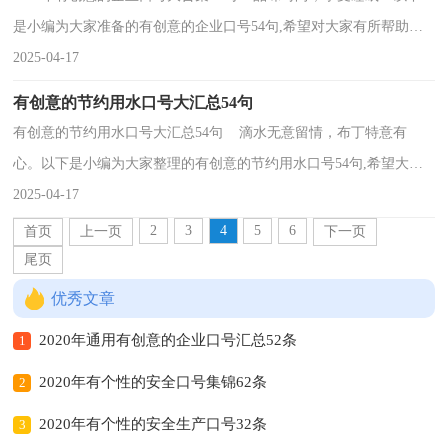
是小编为大家准备的有创意的企业口号54句,希望对大家有所帮助。
1、前向前向前，我们的队伍向太阳，脚踏着祖国的大地...
2025-04-17
有创意的节约用水口号大汇总54句
有创意的节约用水口号大汇总54句 滴水无意留情，布丁特意有
心。以下是小编为大家整理的有创意的节约用水口号54句,希望大家
喜欢。1、保护水资源，生命真永远。2、节约用水是...
2025-04-17
2
3
4
5
6
首页
上一页
下一页
尾页
优秀文章
2020年通用有创意的企业口号汇总52条
1
2020年有个性的安全口号集锦62条
2
2020年有个性的安全生产口号32条
3